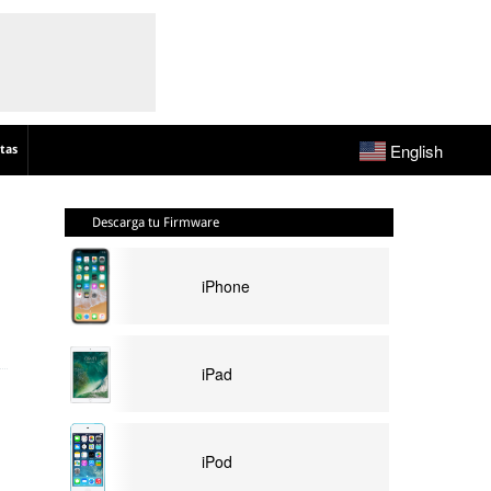
English
tas
Descarga tu Firmware
iPhone
iPad
iPod