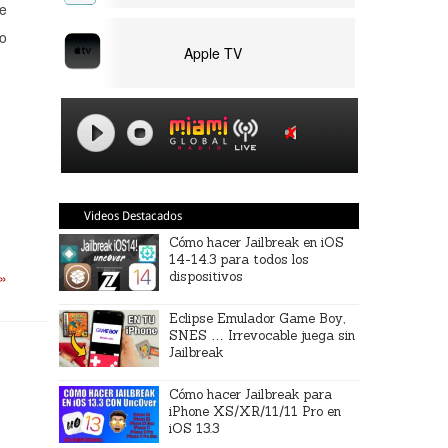
se
lo
Apple TV
Videos Destacados
Cómo hacer Jailbreak en iOS
14-14.3 para todos los
 »
dispositivos
Eclipse Emulador Game Boy,
SNES … Irrevocable juega sin
Jailbreak
Cómo hacer Jailbreak para
iPhone XS/XR/11/11 Pro en
iOS 13.3