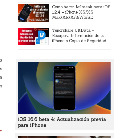
Como hacer Jailbreak para iOS
12.4 – iPhone XS/XS
Max/XR/X/8/7/6/SE
Tenorshare UltData –
Recupera Información de tu
iPhone o Copia de Seguridad
s
es
la
en
iOS 16.6 beta 4: Actualización previa
para iPhone
 »