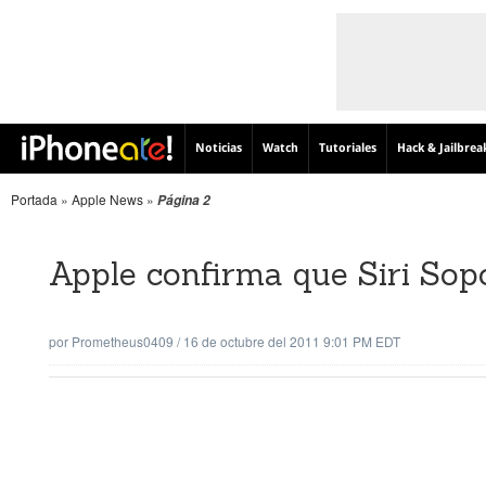
Noticias
Watch
Tutoriales
Hack & Jailbrea
Portada
»
Apple News
»
Página 2
Apple confirma que Siri Sop
por
Prometheus0409
/
16 de octubre del 2011 9:01 PM EDT