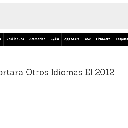
k
Desbloquea
Accesorios
Cydia
App Store
OSx
Firmware
Respues
ortara Otros Idiomas El 2012