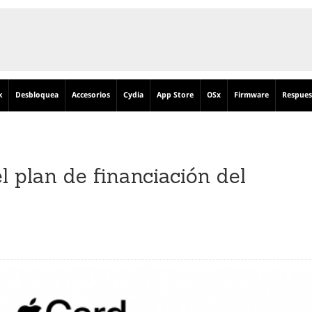
k
Desbloquea
Accesorios
Cydia
App Store
OSx
Firmware
Respues
 plan de financiación del