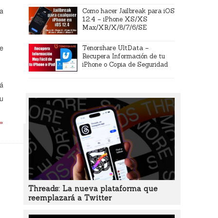
ta
Como hacer Jailbreak para iOS
12.4 – iPhone XS/XS
Max/XR/X/8/7/6/SE
ue
Tenorshare UltData –
Recupera Información de tu
iPhone o Copia de Seguridad
tá
tu
 »
Threads: La nueva plataforma que
reemplazará a Twitter