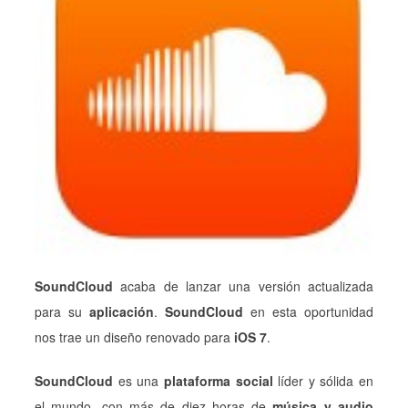
SoundCloud
acaba de lanzar una versión actualizada
para su
aplicación
.
SoundCloud
en esta oportunidad
nos trae un diseño renovado para
iOS 7
.
SoundCloud
es una
plataforma social
líder y sólida en
el mundo, con más de diez horas de
música y audio