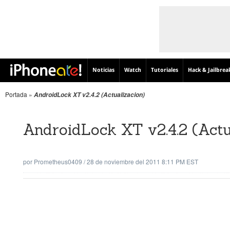
Noticias
Watch
Tutoriales
Hack & Jailbrea
Portada
»
AndroidLock XT v2.4.2 (Actualizacion)
AndroidLock XT v2.4.2 (Actu
por
Prometheus0409
/
28 de noviembre del 2011 8:11 PM EST