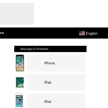
English
tas
Descarga tu Firmware
iPhone
iPad
iPod