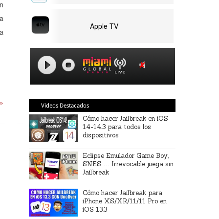
en
ra
Apple TV
ra
 »
Videos Destacados
Cómo hacer Jailbreak en iOS
14-14.3 para todos los
dispositivos
Eclipse Emulador Game Boy,
SNES … Irrevocable juega sin
Jailbreak
Cómo hacer Jailbreak para
iPhone XS/XR/11/11 Pro en
iOS 13.3