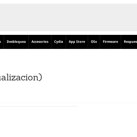
k
Desbloquea
Accesorios
Cydia
App Store
OSx
Firmware
Respues
alizacion)