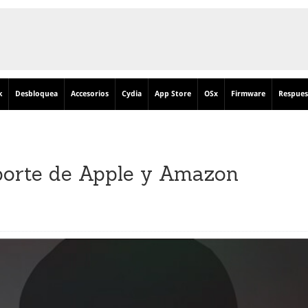
k
Desbloquea
Accesorios
Cydia
App Store
OSx
Firmware
Respues
oporte de Apple y Amazon