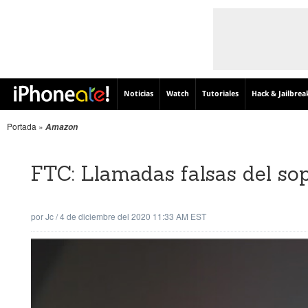
Noticias
Watch
Tutoriales
Hack & Jailbrea
Portada
»
Amazon
FTC: Llamadas falsas del s
por
Jc
/
4 de diciembre del 2020 11:33 AM EST