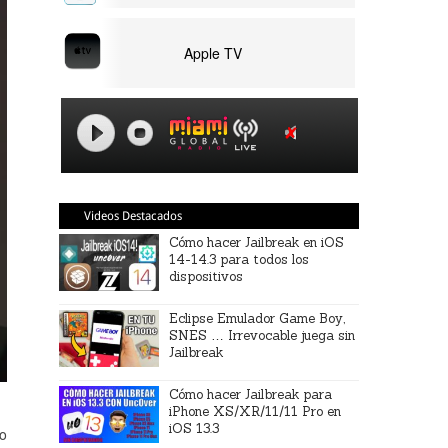
Apple TV
Videos Destacados
Cómo hacer Jailbreak en iOS
14-14.3 para todos los
dispositivos
Eclipse Emulador Game Boy,
SNES … Irrevocable juega sin
Jailbreak
Cómo hacer Jailbreak para
iPhone XS/XR/11/11 Pro en
iOS 13.3
do