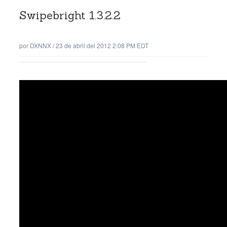
Swipebright 1.3.2.2
por
DXNNX
/
23 de abril del 2012 2:08 PM EDT