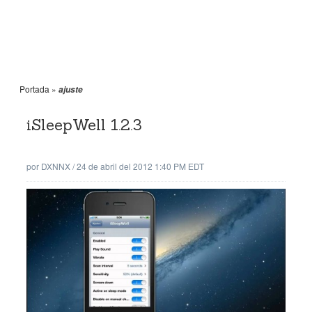
Portada
»
ajuste
iSleepWell 1.2.3
por
DXNNX
/
24 de abril del 2012 1:40 PM EDT