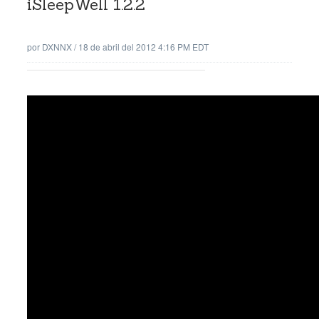
iSleepWell 1.2.2
por
DXNNX
/
18 de abril del 2012 4:16 PM EDT