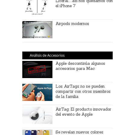
Literal…así nos quedamos con
el iPhone 7
Airpods modernos
Análisis de Accesorios
Apple descontinúa algunos
accesorios para Mac
Los AirTags no se pueden
compartir con otros miembros
de la familia
AirTag: El producto innovador
del evento de Apple
Se revelan nuevos colores