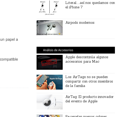
Literal…así nos quedamos con
el iPhone 7
Airpods modernos
un papel a
Análisis de Accesorios
Apple descontinúa algunos
 compatible
accesorios para Mac
Los AirTags no se pueden
compartir con otros miembros
de la familia
AirTag: El producto innovador
del evento de Apple
Se revelan nuevos colores