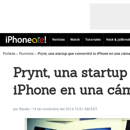
Noticias
Watch
Tutoriales
Hack & Jailbrea
Portada
»
Rumores
»
Prynt, una startup que convertirá tu iPhone en una cáma
Prynt, una startup
iPhone en una cám
por
INeate
/
14 de noviembre del 2014 10:51 AM EST