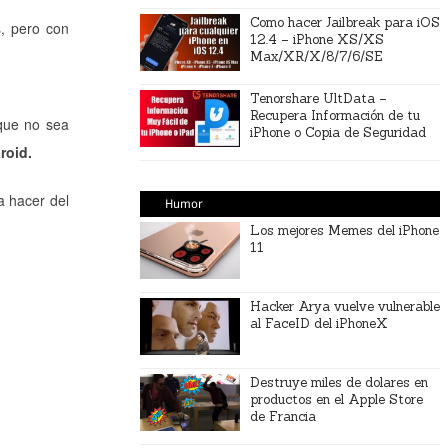
Como hacer Jailbreak para iOS
s, pero con
12.4 – iPhone XS/XS
Max/XR/X/8/7/6/SE
Tenorshare UltData –
Recupera Información de tu
que no sea
iPhone o Copia de Seguridad
roid.
a hacer del
Humor
Los mejores Memes del iPhone
11
Hacker Arya vuelve vulnerable
al FaceID del iPhoneX
Destruye miles de dolares en
productos en el Apple Store
de Francia