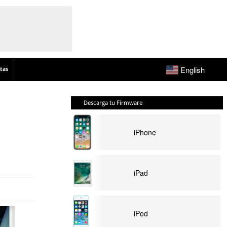
English
tas
Descarga tu Firmware
iPhone
iPad
iPod