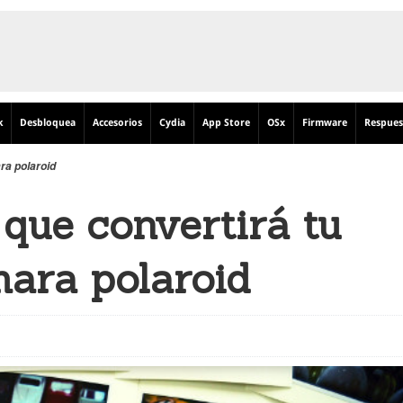
k
Desbloquea
Accesorios
Cydia
App Store
OSx
Firmware
Respues
ra polaroid
 que convertirá tu
ara polaroid