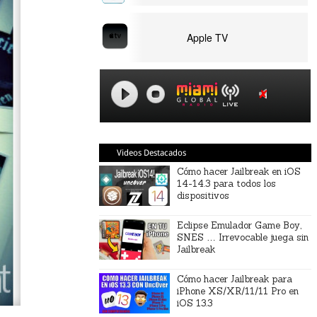
Apple TV
Videos Destacados
Cómo hacer Jailbreak en iOS
14-14.3 para todos los
dispositivos
Eclipse Emulador Game Boy,
SNES … Irrevocable juega sin
Jailbreak
Cómo hacer Jailbreak para
iPhone XS/XR/11/11 Pro en
iOS 13.3