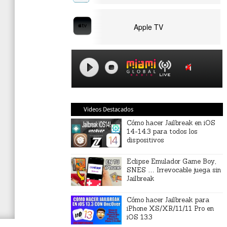
Apple TV
Videos Destacados
Cómo hacer Jailbreak en iOS
14-14.3 para todos los
dispositivos
Eclipse Emulador Game Boy,
SNES … Irrevocable juega sin
Jailbreak
Cómo hacer Jailbreak para
iPhone XS/XR/11/11 Pro en
iOS 13.3