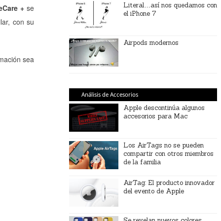
Literal…así nos quedamos con
eCare +
se
el iPhone 7
lar, con su
Airpods modernos
mación sea
Análisis de Accesorios
Apple descontinúa algunos
accesorios para Mac
Los AirTags no se pueden
compartir con otros miembros
de la familia
AirTag: El producto innovador
del evento de Apple
Se revelan nuevos colores