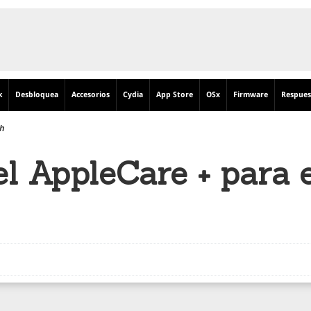
k
Desbloquea
Accesorios
Cydia
App Store
OSx
Firmware
Respues
ch
el AppleCare + para 