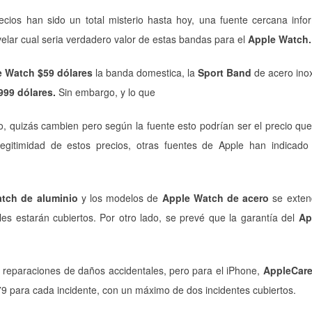
ios han sido un total misterio hasta hoy, una fuente cercana info
evelar cual seria verdadero valor de estas bandas para el
Apple Watch.
 Watch $59 dólares
la banda domestica, la
Sport Band
de acero ino
999 dólares.
Sin embargo, y lo que
no, quizás cambien pero según la fuente esto podrían ser el precio qu
legitimidad de estos precios, otras fuentes de Apple han indicado
tch de aluminio
y los modelos de
Apple Watch de acero
se exten
s estarán cubiertos. Por otro lado, se prevé que la garantía del
Ap
s reparaciones de daños accidentales, pero para el iPhone,
AppleCare
 79 para cada incidente, con un máximo de dos incidentes cubiertos.