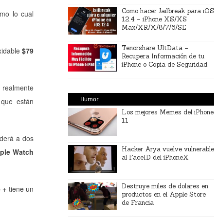
Como hacer Jailbreak para iOS
rmo lo cual
12.4 – iPhone XS/XS
Max/XR/X/8/7/6/SE
Tenorshare UltData –
xidable
$79
Recupera Información de tu
iPhone o Copia de Seguridad
e realmente
Humor
 que están
Los mejores Memes del iPhone
11
derá a dos
Hacker Arya vuelve vulnerable
ple Watch
al FaceID del iPhoneX
Destruye miles de dolares en
 +
tiene un
productos en el Apple Store
de Francia