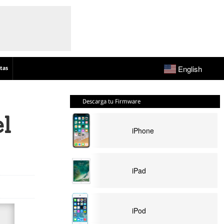
English
tas
Descarga tu Firmware
el
iPhone
iPad
iPod