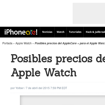
Noticias
Watch
Tutoriales
Hack & Jailbrea
Portada
»
Apple Watch
»
Posibles precios del AppleCare + para el Apple Wat
Posibles precios d
Apple Watch
por
Yolber
/
7 de abril del 2015 7:59 PM EDT