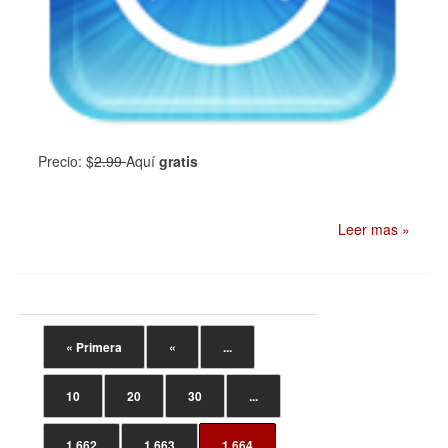
Precio: $
2.99
Aquí
gratis
Leer mas »
« Primera
«
...
10
20
30
...
1.662
1.663
1.664