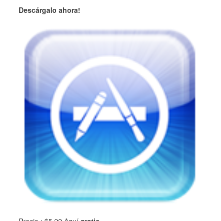
Descárgalo ahora!
Precio : $
5.99
Aquí
gratis