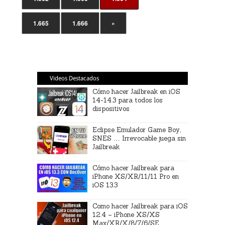
1.665
1.666
»
Videos Destacados
Cómo hacer Jailbreak en iOS
14-14.3 para todos los
dispositivos
Eclipse Emulador Game Boy,
SNES … Irrevocable juega sin
Jailbreak
Cómo hacer Jailbreak para
iPhone XS/XR/11/11 Pro en
iOS 13.3
Como hacer Jailbreak para iOS
12.4 – iPhone XS/XS
Max/XR/X/8/7/6/SE