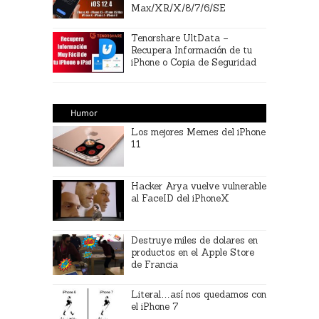
Max/XR/X/8/7/6/SE
Tenorshare UltData –
Recupera Información de tu
iPhone o Copia de Seguridad
Humor
Los mejores Memes del iPhone
11
Hacker Arya vuelve vulnerable
al FaceID del iPhoneX
Destruye miles de dolares en
productos en el Apple Store
de Francia
Literal…así nos quedamos con
el iPhone 7