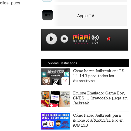
ellos, pues
Apple TV
Videos Destacados
Cómo hacer Jailbreak en iOS
14-14.3 para todos los
dispositivos
Eclipse Emulador Game Boy,
SNES … Irrevocable juega sin
Jailbreak
Cómo hacer Jailbreak para
iPhone XS/XR/11/11 Pro en
iOS 13.3