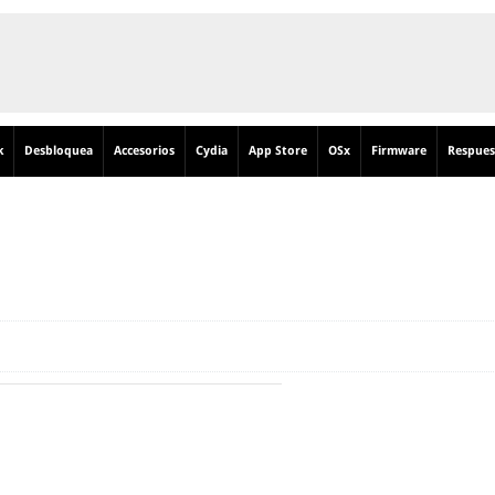
k
Desbloquea
Accesorios
Cydia
App Store
OSx
Firmware
Respues