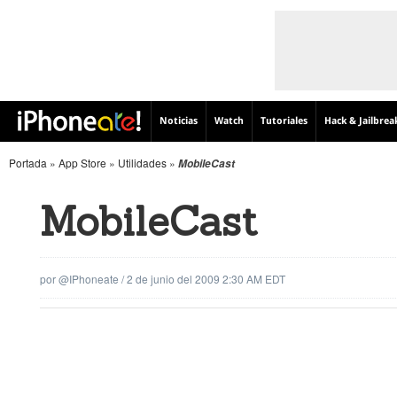
Noticias
Watch
Tutoriales
Hack & Jailbrea
Portada
»
App Store
»
Utilidades
»
MobileCast
MobileCast
por
@iPhoneate
/
2 de junio del 2009 2:30 AM EDT