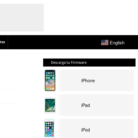
English
tas
Descarga tu Firmware
iPhone
iPad
iPod