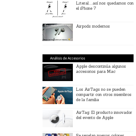
Literal…así nos quedamos con
el iPhone 7
Airpods modernos
Análisis de Accesorios
Apple descontinúa algunos
accesorios para Mac
Los AirTags no se pueden
compartir con otros miembros
de la familia
AirTag: El producto innovador
del evento de Apple
Se revelan nuevos colores