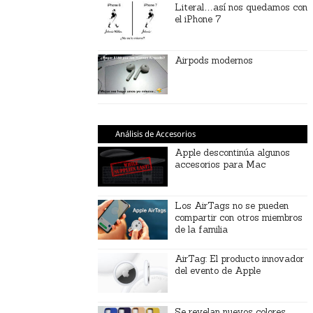
Literal…así nos quedamos con
el iPhone 7
Airpods modernos
Análisis de Accesorios
Apple descontinúa algunos
accesorios para Mac
Los AirTags no se pueden
compartir con otros miembros
de la familia
AirTag: El producto innovador
del evento de Apple
Se revelan nuevos colores