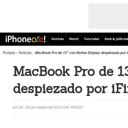
Noticias
Watch
Tutoriales
Hack & Jailbrea
Portada
»
Noticias
»
MacBook Pro de 13″ con Retina Display despiezado por iF
MacBook Pro de 13
despiezado por iFi
por
SK
/
25 de octubre del 2012 4:51 PM EDT