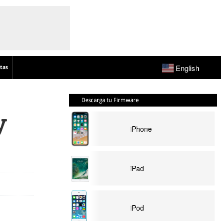
English
tas
Descarga tu Firmware
y
iPhone
iPad
iPod