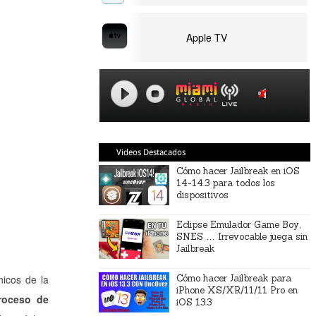
Apple TV
Videos Destacados
Cómo hacer Jailbreak en iOS
14-14.3 para todos los
dispositivos
Eclipse Emulador Game Boy,
SNES … Irrevocable juega sin
Jailbreak
nicos de la
Cómo hacer Jailbreak para
iPhone XS/XR/11/11 Pro en
roceso de
iOS 13.3