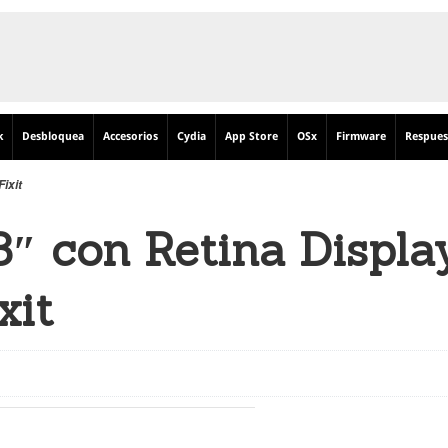
k
Desbloquea
Accesorios
Cydia
App Store
OSx
Firmware
Respues
ixit
″ con Retina Displa
xit