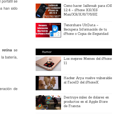
portátil se
Como hacer Jailbreak para iOS
as han sido
12.4 – iPhone XS/XS
Max/XR/X/8/7/6/SE
Tenorshare UltData –
Recupera Información de tu
iPhone o Copia de Seguridad
 retina
se
Humor
la batería,
Los mejores Memes del iPhone
11
Hacker Arya vuelve vulnerable
al FaceID del iPhoneX
eración de
Destruye miles de dolares en
productos en el Apple Store
de Francia