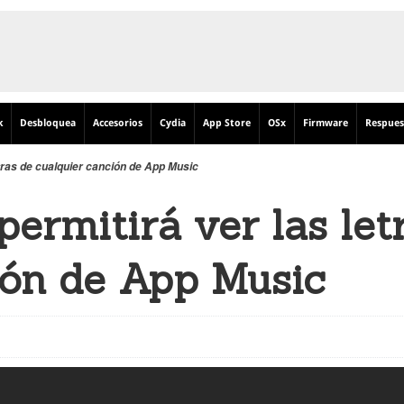
k
Desbloquea
Accesorios
Cydia
App Store
OSx
Firmware
Respues
etras de cualquier canción de App Music
permitirá ver las let
ión de App Music