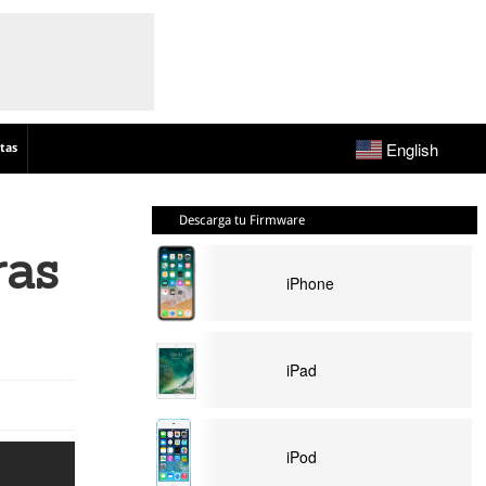
English
tas
Descarga tu Firmware
ras
iPhone
iPad
iPod