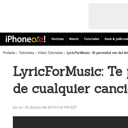
Noticias
Watch
Tutoriales
Hack & Jailbrea
Portada
»
Tutoriales
»
Video Tutoriales
»
LyricForMusic: Te permitirá ver las l
LyricForMusic: Te 
de cualquier canc
por
Jc
/
23 de julio del 2015 5:40 PM EDT