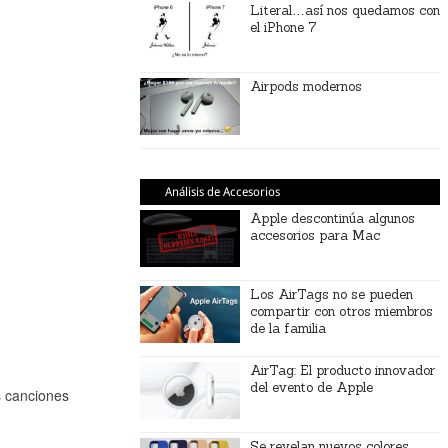
Literal…así nos quedamos con
el iPhone 7
Airpods modernos
Análisis de Accesorios
Apple descontinúa algunos
accesorios para Mac
Los AirTags no se pueden
compartir con otros miembros
de la familia
AirTag: El producto innovador
del evento de Apple
s canciones
Se revelan nuevos colores