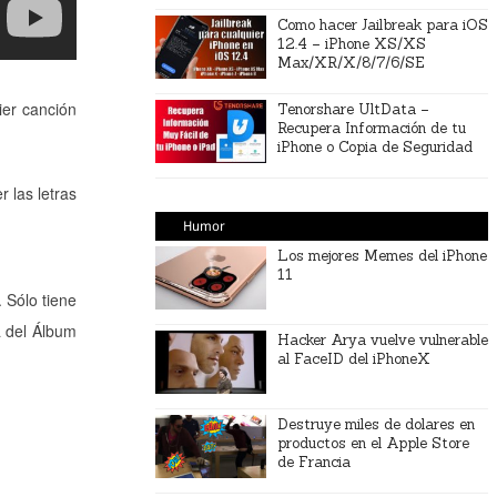
Como hacer Jailbreak para iOS
12.4 – iPhone XS/XS
Max/XR/X/8/7/6/SE
uier canción
Tenorshare UltData –
Recupera Información de tu
iPhone o Copia de Seguridad
r las letras
Humor
Los mejores Memes del iPhone
11
 Sólo tiene
a del Álbum
Hacker Arya vuelve vulnerable
al FaceID del iPhoneX
Destruye miles de dolares en
productos en el Apple Store
de Francia