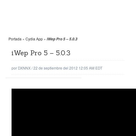
Portada
»
Cydia App
»
iWep Pro 5 – 5.0.3
iWep Pro 5 – 5.0.3
por
DXNNX
/
22 de septiembre del 2012 12:05 AM EDT