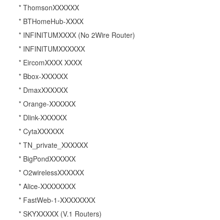
* ThomsonXXXXXX
* BTHomeHub-XXXX
* INFINITUMXXXX (No 2Wire Router)
* INFINITUMXXXXXX
* EircomXXXX XXXX
* Bbox-XXXXXX
* DmaxXXXXXX
* Orange-XXXXXX
* Dlink-XXXXXX
* CytaXXXXXX
* TN_private_XXXXXX
* BigPondXXXXXX
* O2wirelessXXXXXX
* Alice-XXXXXXXX
* FastWeb-1-XXXXXXXX
* SKYXXXXX (V.1 Routers)