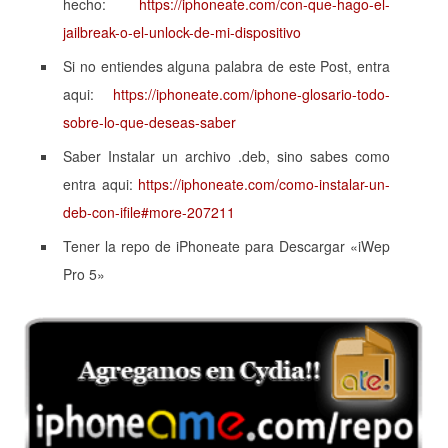
hecho:
https://iphoneate.com/con-que-hago-el-
jailbreak-o-el-unlock-de-mi-dispositivo
Si no entiendes alguna palabra de este Post, entra
aqui:
https://iphoneate.com/iphone-glosario-todo-
sobre-lo-que-deseas-saber
Saber Instalar un archivo .deb, sino sabes como
entra aqui:
https://iphoneate.com/como-instalar-un-
deb-con-ifile#more-207211
Tener la repo de iPhoneate para Descargar «iWep
Pro 5»