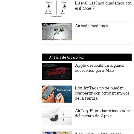
Literal…así nos quedamos con
el iPhone 7
Airpods modernos
Análisis de Accesorios
Apple descontinúa algunos
accesorios para Mac
Los AirTags no se pueden
compartir con otros miembros
de la familia
AirTag: El producto innovador
del evento de Apple
Se revelan nuevos colores