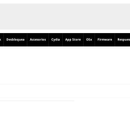
k
Desbloquea
Accesorios
Cydia
App Store
OSx
Firmware
Respues