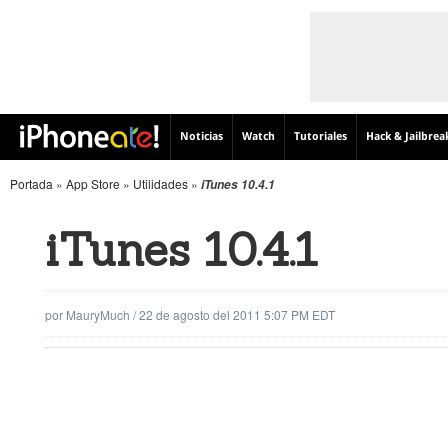
Noticias
Watch
Tutoriales
Hack & Jailbrea
Portada
»
App Store
»
Utilidades
»
iTunes 10.4.1
iTunes 10.4.1
por
MauryMuch
/
22 de agosto del 2011 5:07 PM EDT