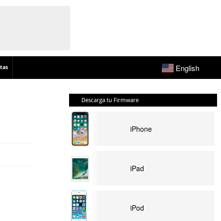
English
tas
Descarga tu Firmware
iPhone
iPad
iPod