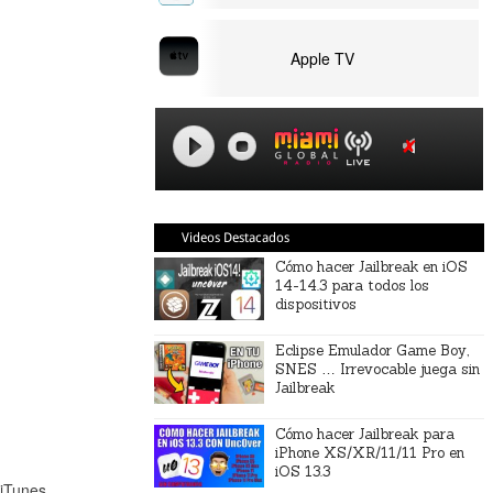
Apple TV
Videos Destacados
Cómo hacer Jailbreak en iOS
14-14.3 para todos los
dispositivos
Eclipse Emulador Game Boy,
SNES … Irrevocable juega sin
Jailbreak
Cómo hacer Jailbreak para
iPhone XS/XR/11/11 Pro en
iOS 13.3
 iTunes.