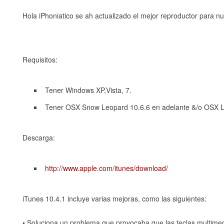
Hola iPhoniatico se ah actualizado el mejor reproductor para n
Requisitos:
Tener Windows XP,Vista, 7.
Tener OSX Snow Leopard 10.6.6 en adelante &/o OSX Li
Descarga:
http://www.apple.com/itunes/download/
iTunes 10.4.1 incluye varias mejoras, como las siguientes:
• Soluciona un problema que provocaba que las teclas multime