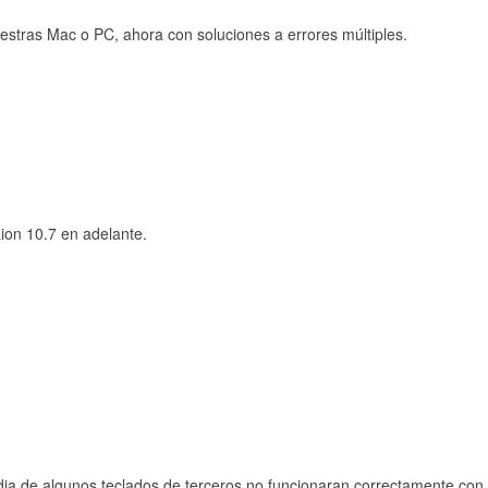
uestras Mac o PC, ahora con soluciones a errores múltiples.
on 10.7 en adelante.
dia de algunos teclados de terceros no funcionaran correctamente con