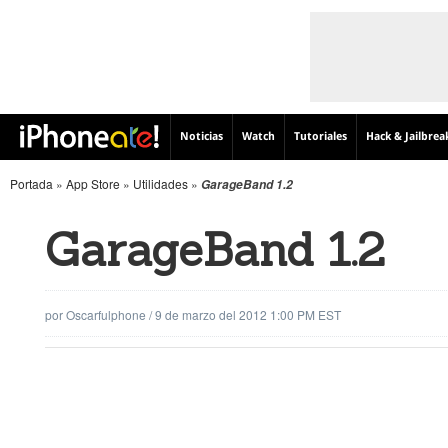
Noticias
Watch
Tutoriales
Hack & Jailbrea
Portada
»
App Store
»
Utilidades
»
GarageBand 1.2
GarageBand 1.2
por
Oscarfulphone
/
9 de marzo del 2012 1:00 PM EST