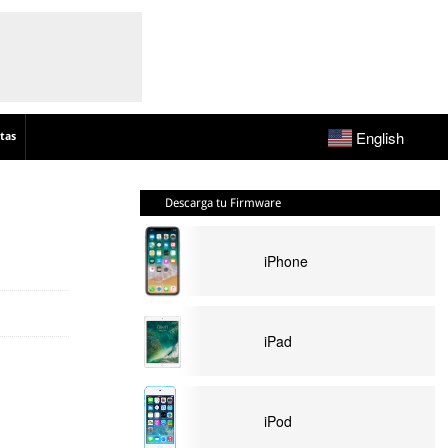
English
tas
Descarga tu Firmware
iPhone
iPad
iPod