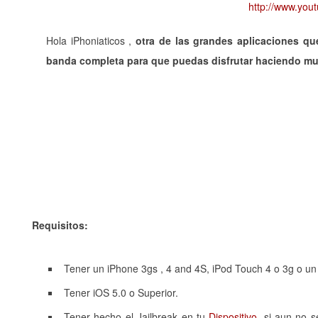
http://www.yo
Hola iPhoniaticos ,
otra de las grandes aplicaciones qu
banda completa para que puedas disfrutar haciendo mus
Requisitos:
Tener un iPhone 3gs , 4 and 4S, iPod Touch 4 o 3g o un
Tener iOS 5.0 o Superior.
Tener hecho el Jailbreak en tu
Dispositivo
, si aun no 