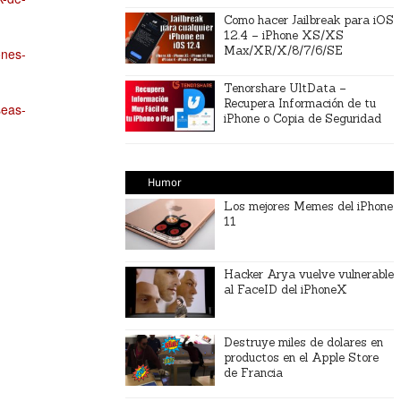
Como hacer Jailbreak para iOS
12.4 – iPhone XS/XS
Max/XR/X/8/7/6/SE
ones-
Tenorshare UltData –
Recupera Información de tu
seas-
iPhone o Copia de Seguridad
Humor
Los mejores Memes del iPhone
11
Hacker Arya vuelve vulnerable
al FaceID del iPhoneX
Destruye miles de dolares en
productos en el Apple Store
de Francia