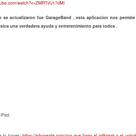
utube.com/watch?v=ZMRTvU17dMI
e se actualizaron fue GarageBand , esta aplicacion nos permite
ica una verdadera ayuda y entretenimiento para todos .
 iPad.
se lo haces:
https://iphoneate.com/con-que-hago-el-jailbreak-o-el-unloc