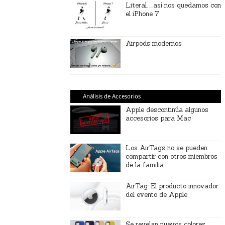
Literal…así nos quedamos con
el iPhone 7
Airpods modernos
Análisis de Accesorios
Apple descontinúa algunos
accesorios para Mac
Los AirTags no se pueden
compartir con otros miembros
de la familia
AirTag: El producto innovador
del evento de Apple
Se revelan nuevos colores