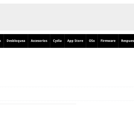
k
Desbloquea
Accesorios
Cydia
App Store
OSx
Firmware
Respues