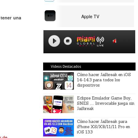
Apple TV
 tener una
Videos Destacados
Cómo hacer Jailbreak en iOS
14-14.3 para todos los
dispositivos
Eclipse Emulador Game Boy,
SNES … Irrevocable juega sin
Jailbreak
Cómo hacer Jailbreak para
iPhone XS/XR/11/11 Pro en
iOS 13.3
k-de-