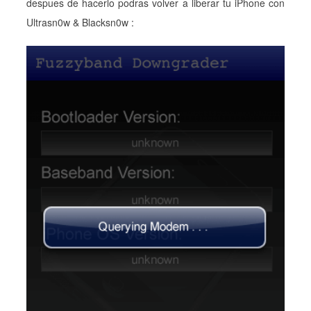
despues de hacerlo podras volver a liberar tu iPhone con
Ultrasn0w & Blacksn0w :