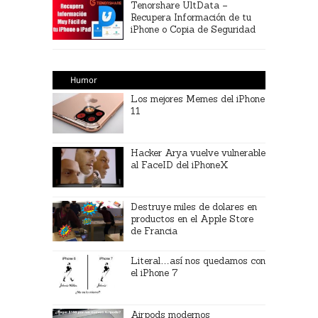
Tenorshare UltData –
Recupera Información de tu
iPhone o Copia de Seguridad
Humor
Los mejores Memes del iPhone
11
Hacker Arya vuelve vulnerable
al FaceID del iPhoneX
Destruye miles de dolares en
productos en el Apple Store
de Francia
Literal…así nos quedamos con
el iPhone 7
Airpods modernos