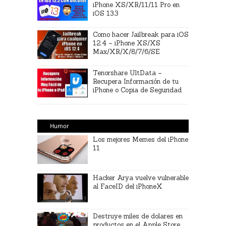
iPhone XS/XR/11/11 Pro en
iOS 13.3
Como hacer Jailbreak para iOS
12.4 – iPhone XS/XS
Max/XR/X/8/7/6/SE
Tenorshare UltData –
Recupera Información de tu
iPhone o Copia de Seguridad
Humor
Los mejores Memes del iPhone
11
Hacker Arya vuelve vulnerable
al FaceID del iPhoneX
Destruye miles de dolares en
productos en el Apple Store