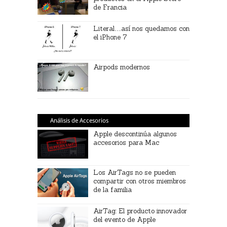
de Francia
Literal…así nos quedamos con
el iPhone 7
Airpods modernos
Análisis de Accesorios
Apple descontinúa algunos
accesorios para Mac
Los AirTags no se pueden
compartir con otros miembros
de la familia
AirTag: El producto innovador
del evento de Apple