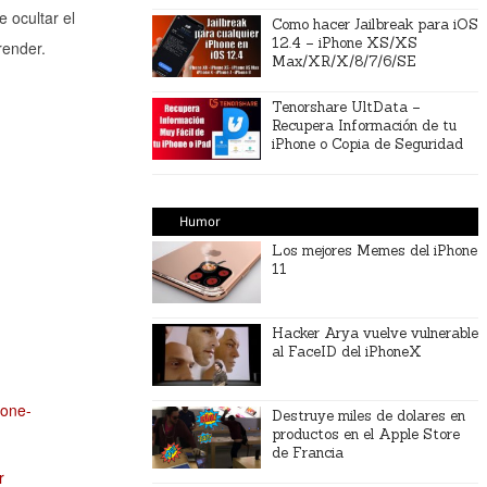
 ocultar el
Como hacer Jailbreak para iOS
12.4 – iPhone XS/XS
render.
Max/XR/X/8/7/6/SE
Tenorshare UltData –
Recupera Información de tu
iPhone o Copia de Seguridad
Humor
Los mejores Memes del iPhone
11
Hacker Arya vuelve vulnerable
al FaceID del iPhoneX
hone-
Destruye miles de dolares en
productos en el Apple Store
de Francia
r