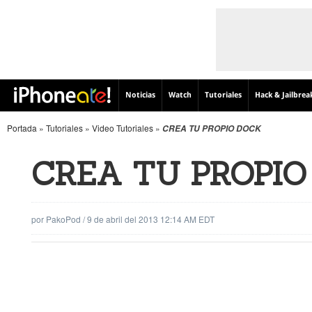
Noticias
Watch
Tutoriales
Hack & Jailbrea
Portada
»
Tutoriales
»
Video Tutoriales
»
CREA TU PROPIO DOCK
CREA TU PROPIO
por
PakoPod
/
9 de abril del 2013 12:14 AM EDT