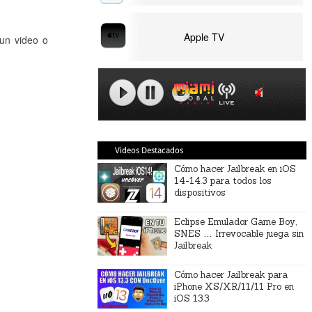
Apple TV
un video o
Videos Destacados
Cómo hacer Jailbreak en iOS
14-14.3 para todos los
dispositivos
Eclipse Emulador Game Boy,
SNES … Irrevocable juega sin
Jailbreak
Cómo hacer Jailbreak para
iPhone XS/XR/11/11 Pro en
iOS 13.3