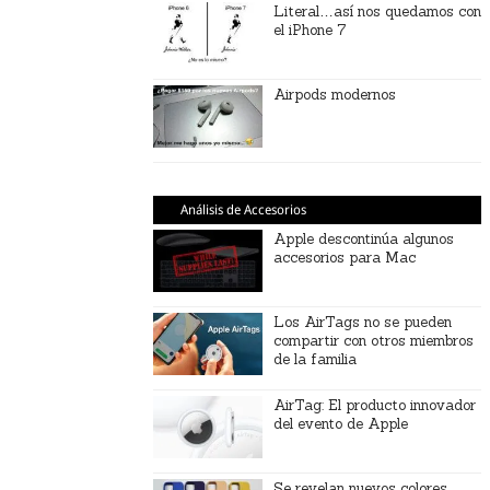
Literal…así nos quedamos con
el iPhone 7
Airpods modernos
Análisis de Accesorios
Apple descontinúa algunos
accesorios para Mac
Los AirTags no se pueden
compartir con otros miembros
de la familia
AirTag: El producto innovador
del evento de Apple
Se revelan nuevos colores