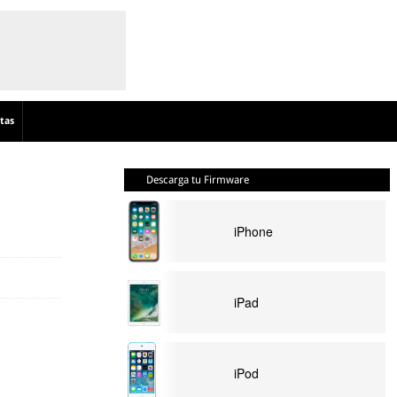
tas
Descarga tu Firmware
iPhone
iPad
iPod