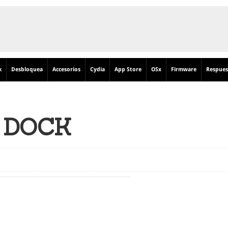
k
Desbloquea
Accesorios
Cydia
App Store
OSx
Firmware
Respues
 DOCK