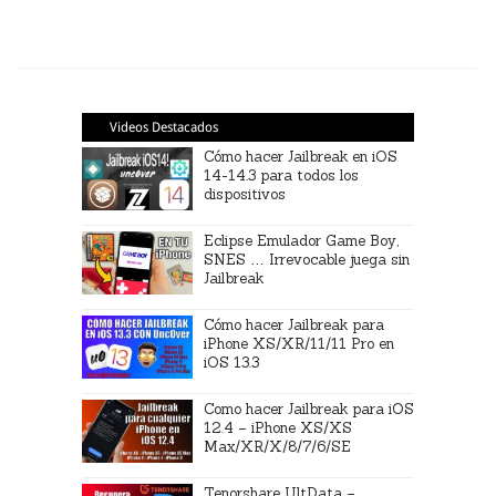
Videos Destacados
Cómo hacer Jailbreak en iOS
14-14.3 para todos los
dispositivos
Eclipse Emulador Game Boy,
SNES … Irrevocable juega sin
Jailbreak
Cómo hacer Jailbreak para
iPhone XS/XR/11/11 Pro en
iOS 13.3
Como hacer Jailbreak para iOS
12.4 – iPhone XS/XS
Max/XR/X/8/7/6/SE
Tenorshare UltData –