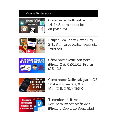
Videos Destacados
Cómo hacer Jailbreak en iOS
14-14.3 para todos los
dispositivos
Eclipse Emulador Game Boy,
SNES … Irrevocable juega sin
Jailbreak
Cómo hacer Jailbreak para
iPhone XS/XR/11/11 Pro en
iOS 13.3
Como hacer Jailbreak para iOS
12.4 – iPhone XS/XS
Max/XR/X/8/7/6/SE
Tenorshare UltData –
Recupera Información de tu
iPhone o Copia de Seguridad