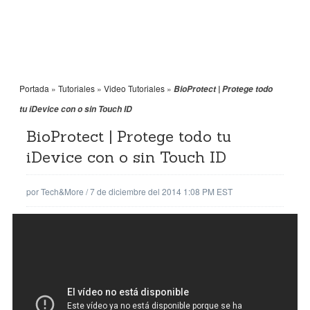
Portada
»
Tutoriales
»
Video Tutoriales
»
BioProtect | Protege todo
tu iDevice con o sin Touch ID
BioProtect | Protege todo tu
iDevice con o sin Touch ID
por
Tech&More
/
7 de diciembre del 2014 1:08 PM EST