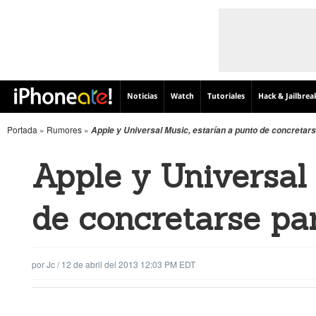
Noticias
Watch
Tutoriales
Hack & Jailbrea
Portada
»
Rumores
»
Apple y Universal Music, estarían a punto de concretar
Apple y Universal 
de concretarse pa
por
Jc
/
12 de abril del 2013 12:03 PM EDT