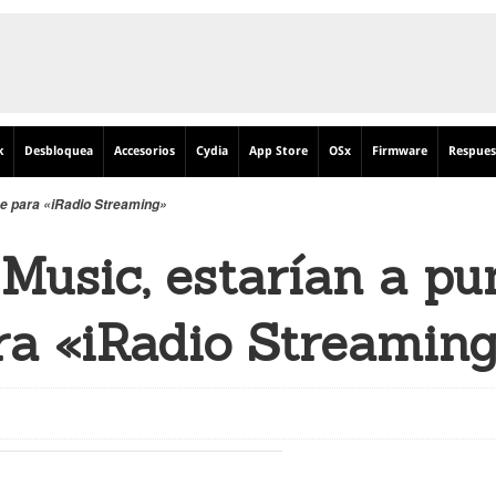
k
Desbloquea
Accesorios
Cydia
App Store
OSx
Firmware
Respues
se para «iRadio Streaming»
Music, estarían a pu
ra «iRadio Streamin