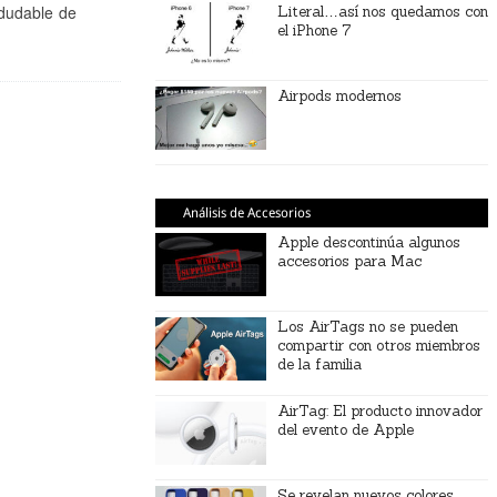
ndudable de
Literal…así nos quedamos con
el iPhone 7
Airpods modernos
Análisis de Accesorios
Apple descontinúa algunos
accesorios para Mac
Los AirTags no se pueden
compartir con otros miembros
de la familia
AirTag: El producto innovador
del evento de Apple
Se revelan nuevos colores