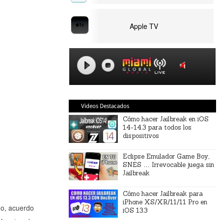
Apple TV
Videos Destacados
Cómo hacer Jailbreak en iOS
14-14.3 para todos los
dispositivos
Eclipse Emulador Game Boy,
SNES … Irrevocable juega sin
Jailbreak
Cómo hacer Jailbreak para
iPhone XS/XR/11/11 Pro en
do, acuerdo
iOS 13.3