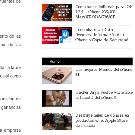
 fuentes de
Como hacer Jailbreak para iOS
12.4 – iPhone XS/XS
Max/XR/X/8/7/6/SE
Tenorshare UltData –
Recupera Información de tu
ento de las
iPhone o Copia de Seguridad
inal de las
Humor
lar a la de
Los mejores Memes del iPhone
11
s, así como
Hacker Arya vuelve vulnerable
al FaceID del iPhoneX
cuestión de
 ganancias
Destruye miles de dolares en
productos en el Apple Store
de Francia
La empresa