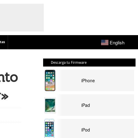
English
tas
Descarga tu Firmware
nto
iPhone
g»
iPad
iPod