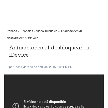
Portada
»
Tutoriales
»
Video Tutoriales
»
Animaciones al
desbloquear tu iDevice
Animaciones al desbloquear tu
iDevice
por
Tech&More
/
3 de abril del 2015 8:36 PM EDT