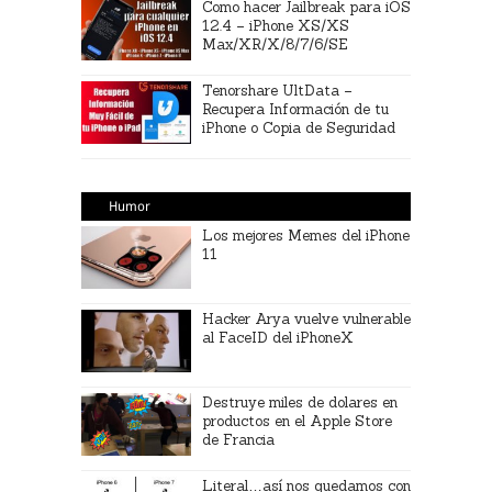
Como hacer Jailbreak para iOS
12.4 – iPhone XS/XS
Max/XR/X/8/7/6/SE
Tenorshare UltData –
Recupera Información de tu
iPhone o Copia de Seguridad
Humor
Los mejores Memes del iPhone
11
Hacker Arya vuelve vulnerable
al FaceID del iPhoneX
Destruye miles de dolares en
productos en el Apple Store
de Francia
Literal…así nos quedamos con