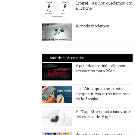
Literal…así nos quedamos con
el iPhone 7
Airpods modernos
Análisis de Accesorios
Apple descontinúa algunos
accesorios para Mac
Los AirTags no se pueden
compartir con otros miembros
de la familia
AirTag: El producto innovador
del evento de Apple
Se revelan nuevos colores