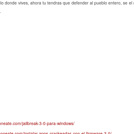
blo donde vives, ahora tu tendras que defender al pueblo entero, se el
.
honeate.com/jailbreak-3-0-para-windows/
phoneate.com/instalar-apps-crackeadas-con-el-firmware-3-0/