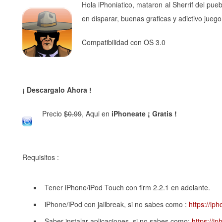
Hola iPhoniatico, mataron al Sherrif del pue
en disparar, buenas graficas y adictivo juego
Compatibilidad con OS 3.0
¡ Descargalo Ahora !
Precio
$0.99
, Aqui en
iPhoneate ¡ Gratis !
Requisitos :
Tener iPhone/iPod Touch con firm 2.2.1 en adelante.
iPhone/iPod con jailbreak, si no sabes como :
https://ip
Saber instalar aplicaciones, si no sabes como:
https://i