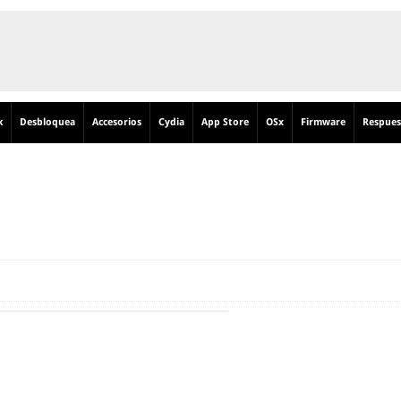
k
Desbloquea
Accesorios
Cydia
App Store
OSx
Firmware
Respues