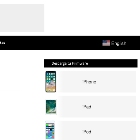
English
tas
Descarga tu Firmware
iPhone
iPad
iPod