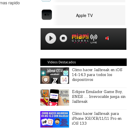
 mas rapido
Apple TV
Videos Destacados
Cómo hacer Jailbreak en iOS
14-14.3 para todos los
dispositivos
Eclipse Emulador Game Boy,
SNES … Irrevocable juega sin
Jailbreak
Cómo hacer Jailbreak para
iPhone XS/XR/11/11 Pro en
iOS 13.3