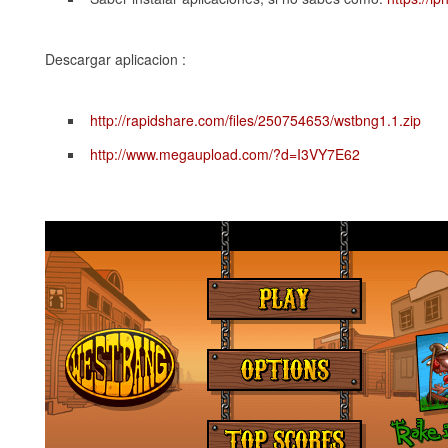
Descargar aplicacion :
http://rapidshare.com/files/250754653/wstbng1.1.zip
http://www.megaupload.com/?d=I3VY7E62