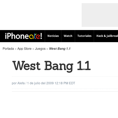
Noticias
Watch
Tutoriales
Hack & Jailbrea
Portada
»
App Store
»
Juegos
»
West Bang 1.1
West Bang 1.1
por
Alefa
/
1 de julio del 2009 12:18 PM EDT