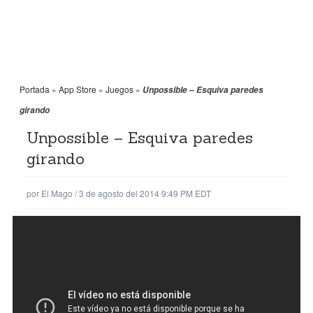
Portada
»
App Store
»
Juegos
»
Unpossible – Esquiva paredes
girando
Unpossible – Esquiva paredes
girando
por
El Mago
/
3 de agosto del 2014 9:49 PM EDT