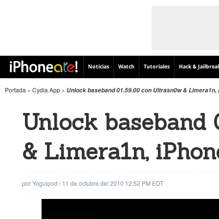
Noticias
Watch
Tutoriales
Hack & Jailbrea
Portada
»
Cydia App
»
Unlock baseband 01.59.00 con Ultrasn0w & Limera1n, i
Unlock baseband 
& Limera1n, iPhone
por
Yoguipod
/
11 de octubre del 2010 12:52 PM EDT