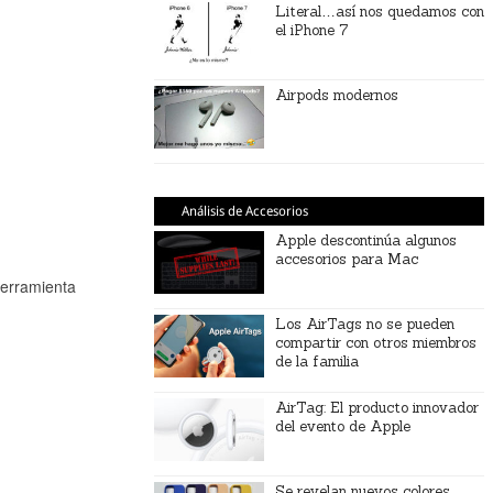
Literal…así nos quedamos con
el iPhone 7
Airpods modernos
Análisis de Accesorios
Apple descontinúa algunos
accesorios para Mac
herramienta
Los AirTags no se pueden
compartir con otros miembros
de la familia
AirTag: El producto innovador
del evento de Apple
Se revelan nuevos colores