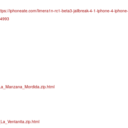
ttps://iphoneate.com/limera1n-rc1-beta3-jailbreak-4-1-iphone-4-iphone
84993
_La_Manzana_Mordida.zip.html
La_Ventanita.zip.html