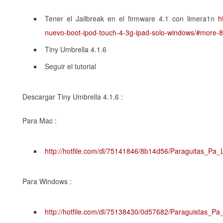
Tener el Jailbreak en el firmware 4.1 con limera1n
h
nuevo-boot-ipod-touch-4-3g-ipad-solo-windows/#more-
Tiny Umbrella 4.1.6
Seguir el tutorial
Descargar Tiny Umbrella 4.1.6 :
Para Mac :
http://hotfile.com/dl/75141846/8b14d56/Paraguitas_Pa
Para Windows :
http://hotfile.com/dl/75138430/0d57682/Paraguistas_Pa_