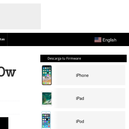
English
tas
Descarga tu Firmware
n0w
iPhone
iPad
iPod