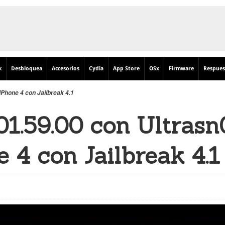
k
Desbloquea
Accesorios
Cydia
App Store
OSx
Firmware
Respues
Phone 4 con Jailbreak 4.1
01.59.00 con Ultras
 4 con Jailbreak 4.1