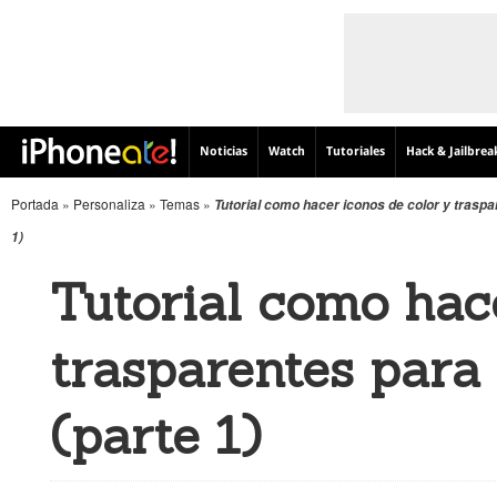
Noticias
Watch
Tutoriales
Hack & Jailbrea
Portada
»
Personaliza
»
Temas
»
Tutorial como hacer iconos de color y traspa
1)
Tutorial como hace
trasparentes para
(parte 1)