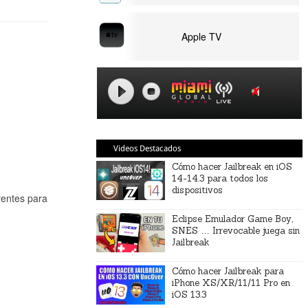
Apple TV
Videos Destacados
Cómo hacer Jailbreak en iOS
14-14.3 para todos los
dispositivos
rentes para
Eclipse Emulador Game Boy,
SNES … Irrevocable juega sin
Jailbreak
Cómo hacer Jailbreak para
iPhone XS/XR/11/11 Pro en
iOS 13.3