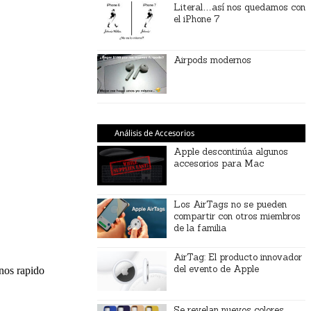
Literal…así nos quedamos con
el iPhone 7
Airpods modernos
Análisis de Accesorios
Apple descontinúa algunos
accesorios para Mac
Los AirTags no se pueden
compartir con otros miembros
de la familia
AirTag: El producto innovador
del evento de Apple
Se revelan nuevos colores