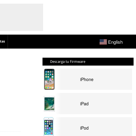
English
tas
Descarga tu Firmware
iPhone
iPad
iPod