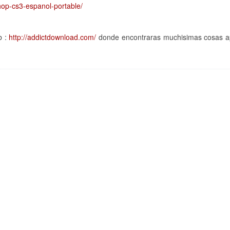
hop-cs3-espanol-portable/
b :
http://addictdownload.com/
donde encontraras muchisimas cosas ap