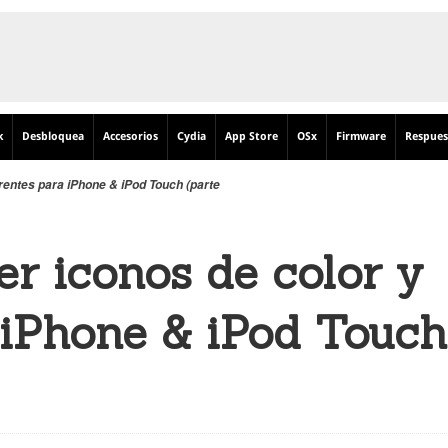
k
Desbloquea
Accesorios
Cydia
App Store
OSx
Firmware
Respues
rentes para iPhone & iPod Touch (parte
r iconos de color y
 iPhone & iPod Touch