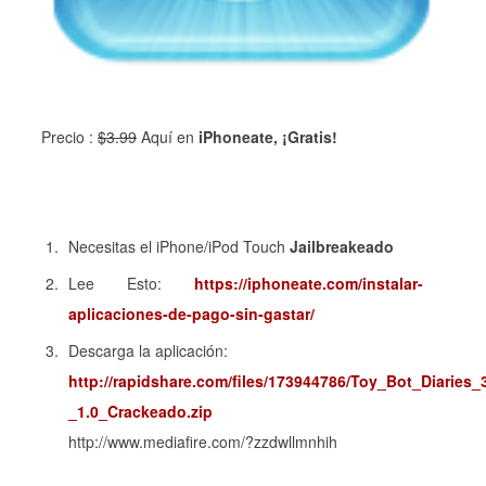
Precio :
$
3
.99
Aquí en
iPhoneate, ¡Gratis!
Necesitas el iPhone/iPod Touch
Jailbreakeado
Lee Esto:
https://iphoneate.com/instalar-
aplicaciones-de-pago-sin-gastar/
Descarga la aplicación:
http://rapidshare.com/files/173944786/Toy_Bot_Diaries_
_1.0_Crackeado.zip
http://www.mediafire.com/?zzdwllmnhih