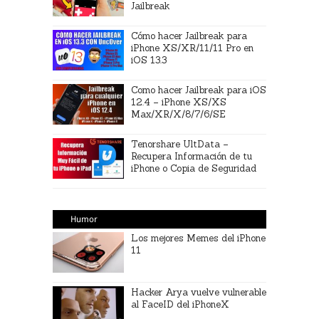
Jailbreak
Cómo hacer Jailbreak para
iPhone XS/XR/11/11 Pro en
iOS 13.3
Como hacer Jailbreak para iOS
12.4 – iPhone XS/XS
Max/XR/X/8/7/6/SE
Tenorshare UltData –
Recupera Información de tu
iPhone o Copia de Seguridad
Humor
Los mejores Memes del iPhone
11
Hacker Arya vuelve vulnerable
al FaceID del iPhoneX