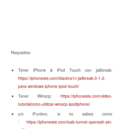
Requisitos:
Tener
iPhone
&
iPod
Touch
con
jailbreak
:
https://iphoneate.com/blackra1n-jailbreak-3-1-2-
para-windows-iphone-ipod-touch/
Tener
Winscp:
https://iphoneate.com/video-
tutorialcomo-utilizar-winscp-ipodiphone/
y/o iFunbox, si no sabes como
: https://iphoneate.com/iusb-tunnel-openssh-sin-