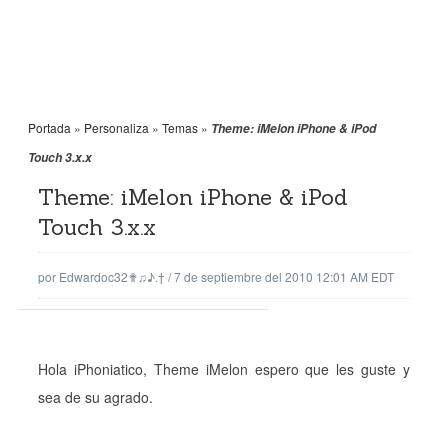
Portada
»
Personaliza
»
Temas
»
Theme: iMelon iPhone & iPod
Touch 3.x.x
Theme: iMelon iPhone & iPod
Touch 3.x.x
por
Edwardoc32✟♫♪.†
/
7 de septiembre del 2010 12:01 AM EDT
Hola iPhoniatico, Theme iMelon espero que les guste y
sea de su agrado.