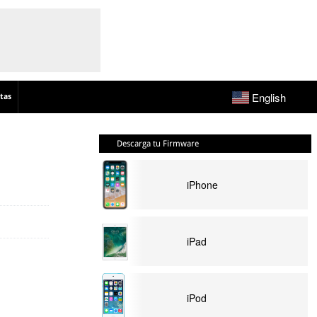
English
tas
Descarga tu Firmware
iPhone
iPad
iPod