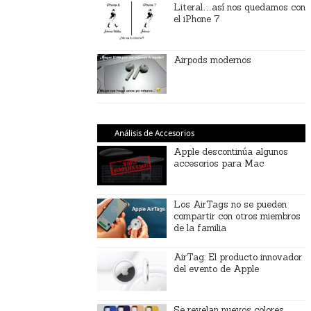
Literal…así nos quedamos con
el iPhone 7
Airpods modernos
Análisis de Accesorios
Apple descontinúa algunos
accesorios para Mac
Los AirTags no se pueden
compartir con otros miembros
de la familia
AirTag: El producto innovador
del evento de Apple
Se revelan nuevos colores