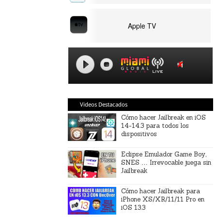
Apple TV
Videos Destacados
Cómo hacer Jailbreak en iOS
14-14.3 para todos los
dispositivos
Eclipse Emulador Game Boy,
SNES … Irrevocable juega sin
Jailbreak
Cómo hacer Jailbreak para
iPhone XS/XR/11/11 Pro en
iOS 13.3