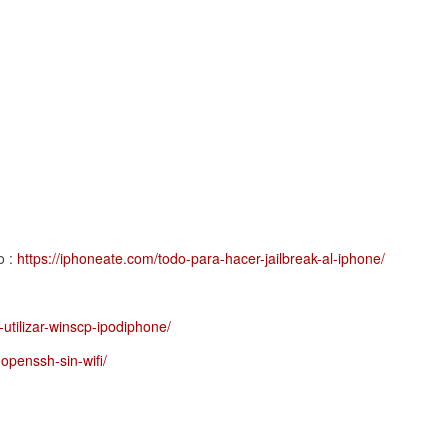
o :
https://iphoneate.com/todo-para-hacer-jailbreak-al-iphone/
-utilizar-winscp-ipodiphone/
openssh-sin-wifi/