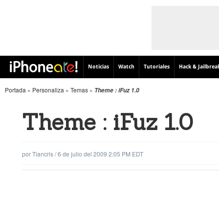
Noticias
Watch
Tutoriales
Hack & Jailbrea
Portada
»
Personaliza
»
Temas
»
Theme : iFuz 1.0
Theme : iFuz 1.0
por
Tiancris
/
6 de julio del 2009 2:05 PM EDT