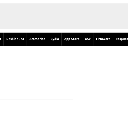
k
Desbloquea
Accesorios
Cydia
App Store
OSx
Firmware
Respues