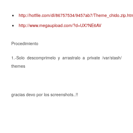
http://hotfile.com/dl/86757534/9457ab7/Theme_chido.zip.ht
http://www.megaupload.com/?d=UX7NE6AV
Procedimiento
1.-Solo descomprimelo y arrastralo a private /var/stash/
themes
gracias devo por los screenshots..!!