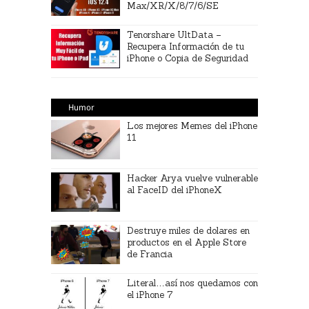
Max/XR/X/8/7/6/SE
Tenorshare UltData –
Recupera Información de tu
iPhone o Copia de Seguridad
Humor
Los mejores Memes del iPhone
11
Hacker Arya vuelve vulnerable
al FaceID del iPhoneX
Destruye miles de dolares en
productos en el Apple Store
de Francia
Literal…así nos quedamos con
el iPhone 7