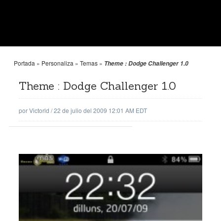
Portada
»
Personaliza
»
Temas
»
Theme : Dodge Challenger 1.0
Theme : Dodge Challenger 1.0
por
Victorld
/
22 de julio del 2009 12:01 AM EDT