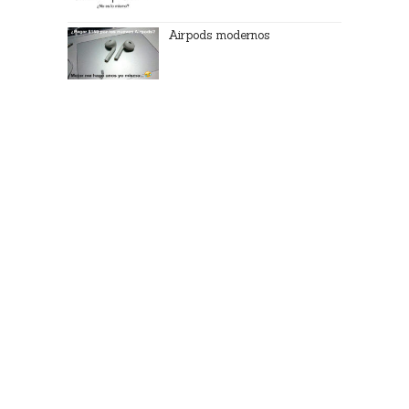
Airpods modernos
Análisis de Accesorios
Apple descontinúa algunos
accesorios para Mac
Los AirTags no se pueden
compartir con otros miembros
de la familia
AirTag: El producto innovador
del evento de Apple
Se revelan nuevos colores
para las fundas MagSafe del
iPhone 12