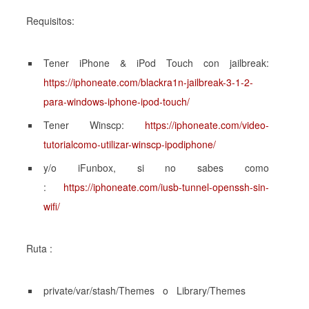
Requisitos:
Tener
iPhone
&
iPod
Touch
con jailbreak:
https://iphoneate.com/blackra1n-jailbreak-3-1-2-
para-windows-iphone-ipod-touch/
Tener Winscp:
https://iphoneate.com/video-
tutorialcomo-utilizar-winscp-ipodiphone/
y/o iFunbox, si no sabes como
:
https://iphoneate.com/iusb-tunnel-openssh-sin-
wifi/
Ruta :
private/var/stash/Themes o Library/Themes