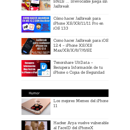
SNES … Irrevocable juega sin
Jailbreak
Cómo hacer Jailbreak para
iPhone XS/XR/11/11 Pro en
iOS 13.3
Como hacer Jailbreak para iOS
12.4 – iPhone XS/XS
Max/XR/X/8/7/6/SE
Tenorshare UltData –
Recupera Información de tu
iPhone o Copia de Seguridad
Humor
Los mejores Memes del iPhone
11
Hacker Arya vuelve vulnerable
al FaceID del iPhoneX