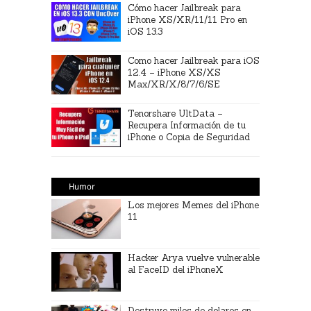
Cómo hacer Jailbreak para
iPhone XS/XR/11/11 Pro en
iOS 13.3
Como hacer Jailbreak para iOS
12.4 – iPhone XS/XS
Max/XR/X/8/7/6/SE
Tenorshare UltData –
Recupera Información de tu
iPhone o Copia de Seguridad
Humor
Los mejores Memes del iPhone
11
Hacker Arya vuelve vulnerable
al FaceID del iPhoneX
Destruye miles de dolares en