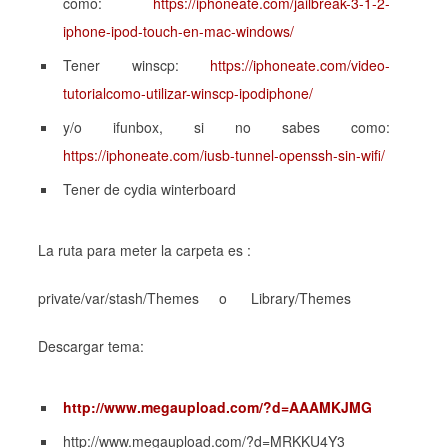
como:
https://iphoneate.com/jailbreak-3-1-2-
iphone-ipod-touch-en-mac-windows/
Tener winscp:
https://iphoneate.com/video-
tutorialcomo-utilizar-winscp-ipodiphone/
y/o ifunbox, si no sabes como:
https://iphoneate.com/iusb-tunnel-openssh-sin-wifi/
Tener de cydia winterboard
La ruta para meter la carpeta es :
private/var/stash/Themes o Library/Themes
Descargar tema:
http://www.megaupload.com/?d=AAAMKJMG
http://www.megaupload.com/?d=MRKKU4Y3