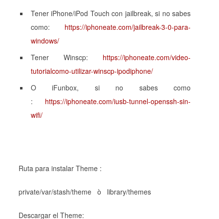
Tener iPhone/iPod Touch con jailbreak, si no sabes
como:
https://iphoneate.com/jailbreak-3-0-para-
windows/
Tener Winscp:
https://iphoneate.com/video-
tutorialcomo-utilizar-winscp-ipodiphone/
O iFunbox, si no sabes como
:
https://iphoneate.com/iusb-tunnel-openssh-sin-
wifi/
Ruta para instalar Theme :
private/var/stash/theme ò library/themes
Descargar el Theme: