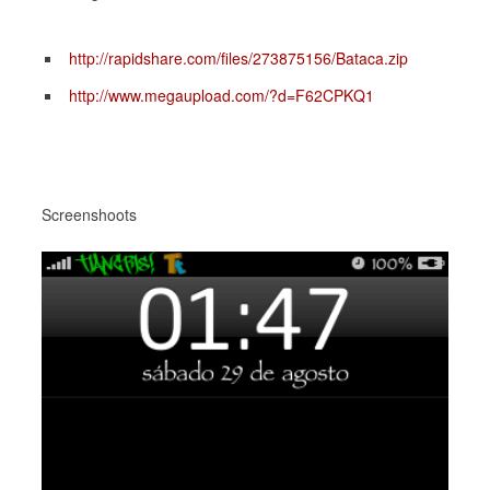
http://rapidshare.com/files/273875156/Bataca.zip
http://www.megaupload.com/?d=F62CPKQ1
Screenshoots