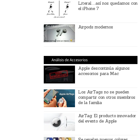
Literal…así nos quedamos con
el iPhone 7
Airpods modernos
Análisis de Accesorios
Apple descontinúa algunos
accesorios para Mac
Los AirTags no se pueden
compartir con otros miembros
de la familia
AirTag: El producto innovador
del evento de Apple
Se revelan nuevos colores