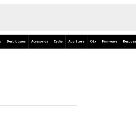
k
Desbloquea
Accesorios
Cydia
App Store
OSx
Firmware
Respues