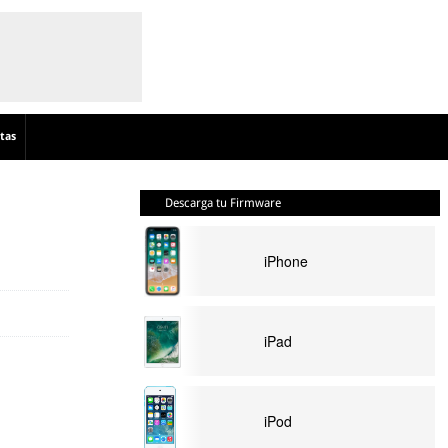
tas
Descarga tu Firmware
iPhone
iPad
iPod