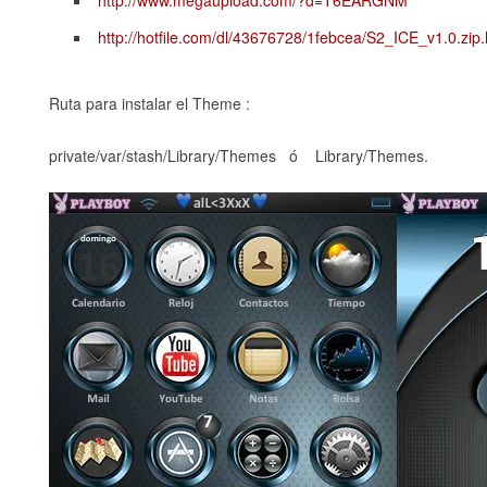
http://www.megaupload.com/?d=T6EARGNM
http://hotfile.com/dl/43676728/1febcea/S2_ICE_v1.0.zip.
Ruta para instalar el Theme :
private/var/stash/Library/Themes ó Library/Themes.