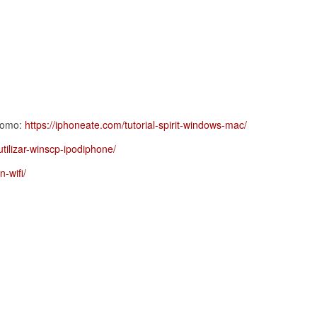
 como:
https://iphoneate.com/tutorial-spirit-windows-mac/
tilizar-winscp-ipodiphone/
-wifi/