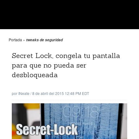
Portada
»
tweaks de seguridad
Secret Lock, congela tu pantalla
para que no pueda ser
desbloqueada
por
INeate
/
8 de abril del 2015 12:48 PM EDT