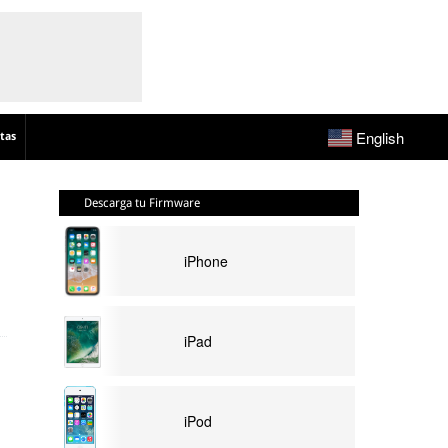
English
tas
Descarga tu Firmware
iPhone
iPad
iPod