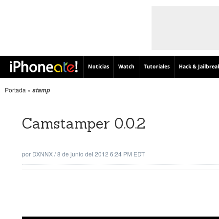
Noticias
Watch
Tutoriales
Hack & Jailbrea
Portada
»
stamp
Camstamper 0.0.2
por
DXNNX
/
8 de junio del 2012 6:24 PM EDT