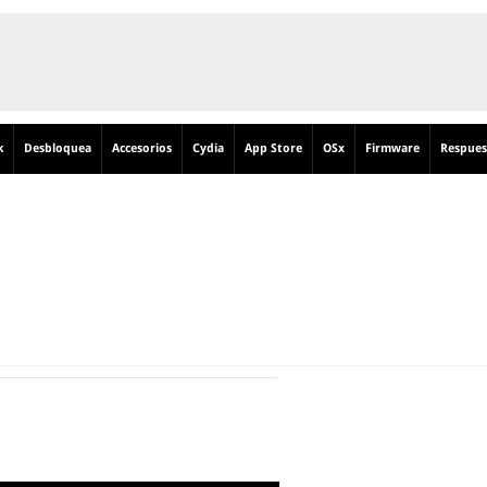
k
Desbloquea
Accesorios
Cydia
App Store
OSx
Firmware
Respues