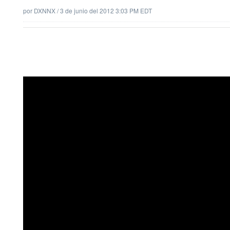
por
DXNNX
/
3 de junio del 2012 3:03 PM EDT