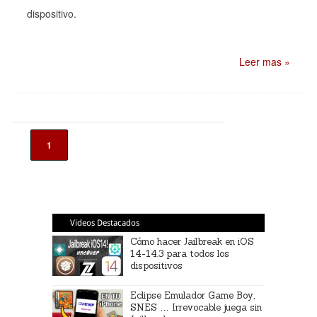
dispositivo.
Leer mas »
1
Videos Destacados
Cómo hacer Jailbreak en iOS
14-14.3 para todos los
dispositivos
Eclipse Emulador Game Boy,
SNES … Irrevocable juega sin