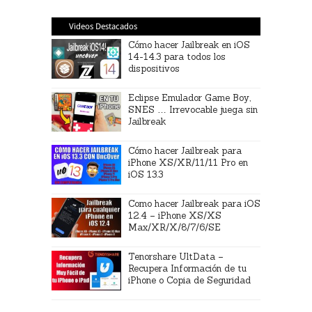
Videos Destacados
Cómo hacer Jailbreak en iOS
14-14.3 para todos los
dispositivos
Eclipse Emulador Game Boy,
SNES … Irrevocable juega sin
Jailbreak
Cómo hacer Jailbreak para
iPhone XS/XR/11/11 Pro en
iOS 13.3
Como hacer Jailbreak para iOS
12.4 – iPhone XS/XS
Max/XR/X/8/7/6/SE
Tenorshare UltData –
Recupera Información de tu
iPhone o Copia de Seguridad