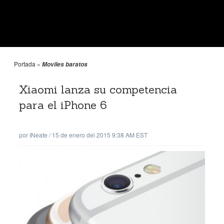
Portada
»
Moviles baratos
Xiaomi lanza su competencia
para el iPhone 6
por
INeate
/
15 de enero del 2015 9:38 AM EST