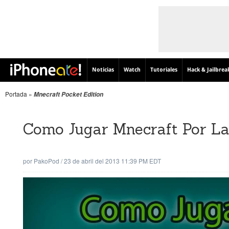
Noticias
Watch
Tutoriales
Hack & Jailbrea
Portada
»
Mnecraft Pocket Edition
Como Jugar Mnecraft Por Lan
por
PakoPod
/
23 de abril del 2013 11:39 PM EDT