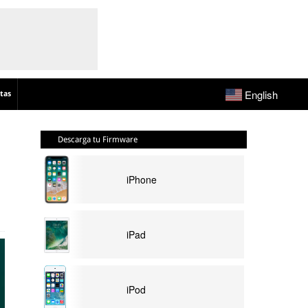
English
tas
Descarga tu Firmware
iPhone
iPad
iPod