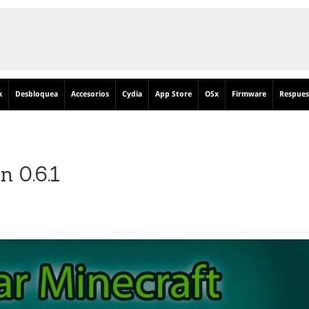
k
Desbloquea
Accesorios
Cydia
App Store
OSx
Firmware
Respues
 0.6.1