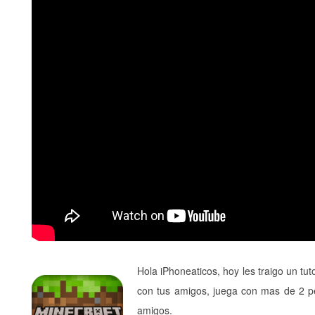
Hola iPhoneaticos, hoy les traigo un tuto
con tus amigos, juega con mas de 2 p
amigos.