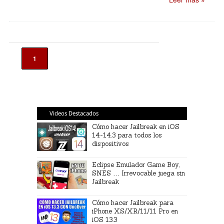
1
Videos Destacados
Cómo hacer Jailbreak en iOS
14-14.3 para todos los
dispositivos
Eclipse Emulador Game Boy,
SNES … Irrevocable juega sin
Jailbreak
Cómo hacer Jailbreak para
iPhone XS/XR/11/11 Pro en
iOS 13.3