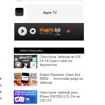
Apple TV
Videos Destacados
Cómo hacer Jailbreak en iOS
14-14.3 para todos los
dispositivos
Eclipse Emulador Game Boy,
e
SNES … Irrevocable juega sin
Jailbreak
ta
ne
Cómo hacer Jailbreak para
iPhone XS/XR/11/11 Pro en
n
iOS 13.3