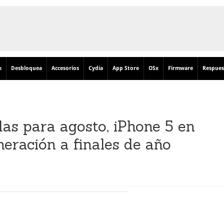
k
Desbloquea
Accesorios
Cydia
App Store
OSx
Firmware
Respues
das para agosto, iPhone 5 en
eración a finales de año