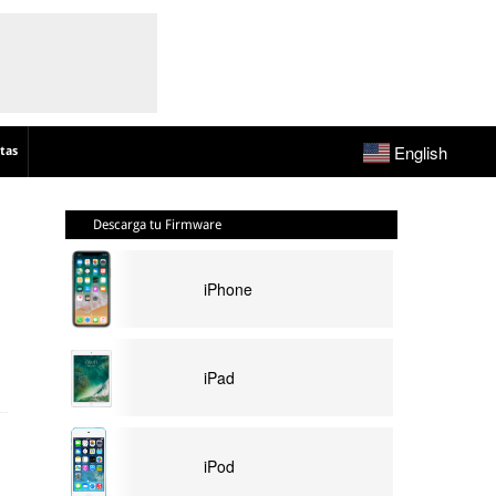
English
tas
Descarga tu Firmware
iPhone
iPad
iPod