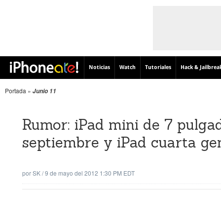
Noticias
Watch
Tutoriales
Hack & Jailbrea
Portada
»
Junio 11
Rumor: iPad mini de 7 pulga
septiembre y iPad cuarta gen
por
SK
/
9 de mayo del 2012 1:30 PM EDT