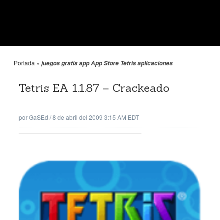
Portada
»
juegos gratis app App Store Tetris aplicaciones
Tetris EA 1.1.87 – Crackeado
por
GaSEd
/
8 de abril del 2009 3:15 AM EDT